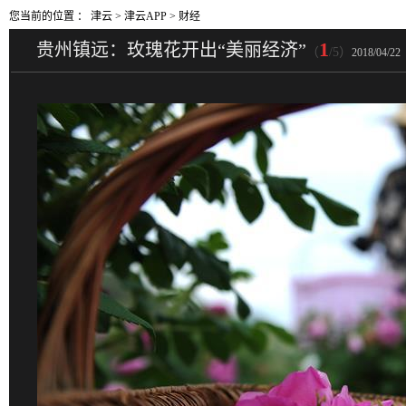
您当前的位置 ：
津云
>
津云APP
>
财经
1
贵州镇远：玫瑰花开出“美丽经济”
（
/5）
2018/04/22