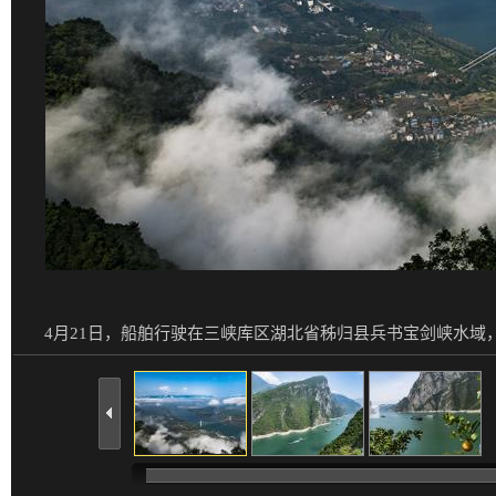
4月21日，船舶行驶在三峡库区湖北省秭归县兵书宝剑峡水域