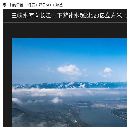
您当前的位置 ：
津云
>
津云APP
>
热点
三峡水库向长江中下游补水超过120亿立方米
（