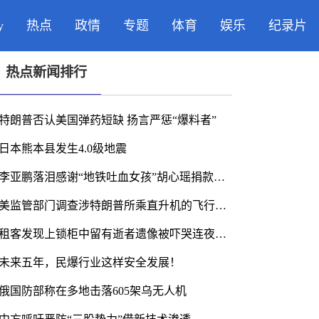
y
热点
政情
专题
体育
娱乐
纪录片
热点新闻排行
特朗普否认美国弹药短缺 扬言严惩“爆料者”
日本熊本县发生4.0级地震
李亚鹏落泪感谢“地铁吐血女孩”胡心瑶捐款，发视频回应：尊重她的捐赠意愿
美监管部门调查涉特朗普所乘直升机的飞行安全事件
租客发现上锁柜中留有逝者遗像被吓哭连夜搬离 当事人：我爱我家拒退中介费，已准备起诉
未来五年，民爆行业这样安全发展！
俄国防部称在多地击落605架乌无人机