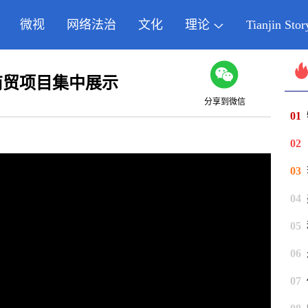
微视
网络法治
文化
理论
Tianjin Stor
商贸项目集中展示
分享到微信
01
02
03
04
05
06
07