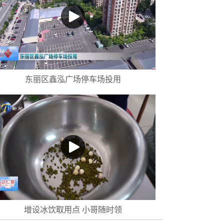
东丽区鑫泓广场停车场投用
增设冰饮取用点 小哥随时领