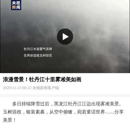
浪漫雪景！牡丹江十里雾凇美如画
2020-11-23 00:22
央视新闻客户端
多日持续降雪过后，黑龙江牡丹江江边出现雾凇美景。
玉树琼枝，银装素裹，从空中俯瞰，宛若童话世界……分享
美景！