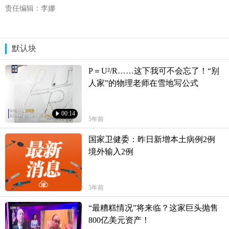
责任编辑：李娜
默认块
P＝U²/R……这下我可不会忘了！“别
人家”的物理老师在雪地写公式
00:14
5年前
国家卫健委：昨日新增本土病例2例
境外输入2例
5年前
“最糟糕情况”将来临？这家巨头抛售
800亿美元资产！