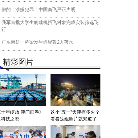
假的！涉嫌犯罪！中国商飞严正声明
我军首批大学生舰载机招飞对象完成实装筛选飞
行
广东南雄一桥梁发生坍塌致2人落水
《十年绽放 津门画卷》
这个“五一”天津有多火？
之科技之都
看看这组照片就知道了