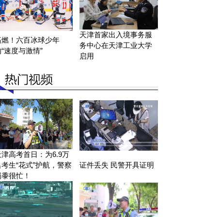
天津首家出入境事务服
高燃！六百冰球少年
务中心在天津工业大学
的“速度与激情”
启用
天津高考首日：为6.9万
名考生“花式”护航，警察
证件丢失 民警开具证明
蜀黍很忙！