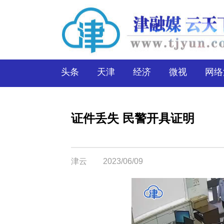
头条
天津
经济
微视
网络
证件丢失 民警开具证明
津云
2023/06/09