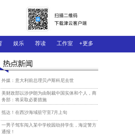
育
娱乐
荐读
工作室
+更多
外媒：意大利前总理贝卢斯科尼去世
美财政部以涉伊朗为由制裁中国实体和个人，商
务部：将采取必要措施
抵达！在西沙海域驻守至7月上旬
一男子驾车闯入某中学校园劫持学生，海淀警方
通报！