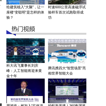
份
给建筑植入“大脑”，让一
时速600公里高速磁浮试
座楼“变聪明”是怎样的体
验样车首次试跑取得成
验？
功
科大讯飞董事长刘庆
腾讯携四大“智慧场景”亮
峰：人工智能将迎来黄
相世界智能大会
金十年
周鸿祎：被加入“实体清
护航新基建！360集团将