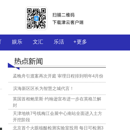
育
娱乐
文汇
乐活
+更多
孟晚舟引渡案再次开庭 审理日程排到明年4月份
滨海新区区长为智慧之城代言！
英国首相鲍里斯·约翰逊宣布进一步在英格兰解
封
天津地铁7号线梅江会展中心南站全面进入土方
开挖阶段
北京首个火眼核酸检测实验室投用 每日可检测3