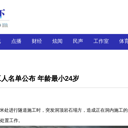
视
点播
财经
炫闻
民声
工作室
体
人名单公布 年龄最小24岁
0米处进行隧道施工时，突发洞顶岩石塌方，造成正在洞内施工的
援处置工作。