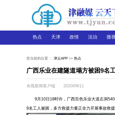
热点
天津
政情
法治
微
您当前的位置 ：
津云APP
>>
热点
广西乐业在建隧道塌方被困9名工
央视新闻客户端
2020/09/11
9月10日18时许，广西百色乐业大道左洞54
9名工人被困，多方救援力量正全力开展事故救