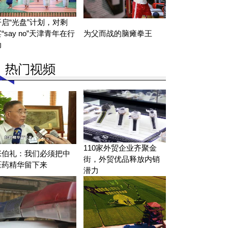
开启“光盘”计划，对剩
“say no”天津青年在行
为父而战的脑瘫拳王
动
110家外贸企业齐聚金
张伯礼：我们必须把中
街，外贸优品释放内销
医药精华留下来
潜力