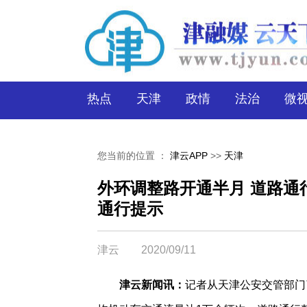
热点
天津
政情
法治
微
您当前的位置 ：
津云APP
>>
天津
外环调整路开通半月 道路通
通行提示
津云
2020/09/11
津云新闻讯：
记者从天津公安交管部门