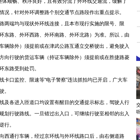
整体顺畅、秩序良好，且有效分流了外环线交通流，缓解了
情况，针对外环调整路个别交通节点路段作出重点提示。
路两端均与现状外环线连接，且本市现行实施的限号、限
环东路、外环西路、外环南路、外环北路）为准。所以，由
车辆除外）须提前或在津武公路互通立交桥驶出，避免驶入
方向行驶的货运车辆（持证车辆除外）须提前或在胜捷路菱
环东路受到处罚。
线卡口监控、限速等“电子警察”违法抓拍均已开启，广大车
驶。
线及各进入匝道口均设置有醒目的交通提示标志，驾驶人行
规划行驶路线。一旦错过出入口，可继续行驶至相邻的出入
逆行。
向西通行车辆，经过京环线与外环线路口后，由右侧道路