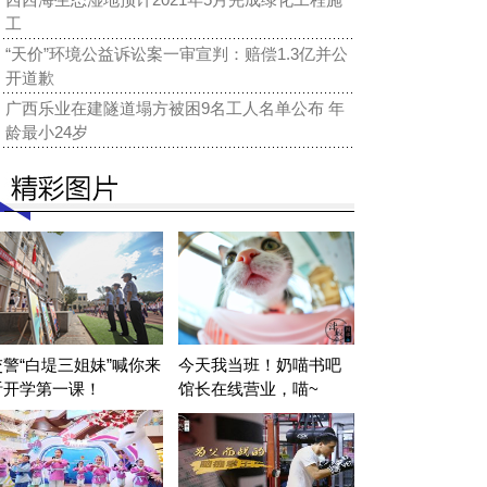
工
“天价”环境公益诉讼案一审宣判：赔偿1.3亿并公
开道歉
广西乐业在建隧道塌方被困9名工人名单公布 年
龄最小24岁
交警“白堤三姐妹”喊你来
今天我当班！奶喵书吧
听开学第一课！
馆长在线营业，喵~